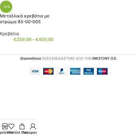
-31%
Μεταλλικά κρεβάτια με
στρώμα 85-00-005
Κρεβάτια
€
259,00
–
€
450,00
GrammiDeco
2023 ΣΧΕΔΙΑΣΤΗΚΕ ΑΠΟ ΤΗΝ
INKSTORY Ο.Ε.
ροϊόντα
Wishlist
Cart
Λογαριασμός