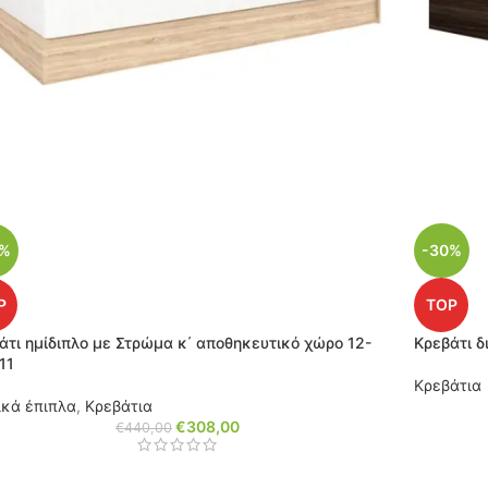
0%
-30%
P
TOP
άτι ημίδιπλο με Στρώμα κ΄ αποθηκευτικό χώρο 12-
Κρεβάτι δ
11
Κρεβάτια
ικά έπιπλα
,
Κρεβάτια
€
308,00
€
440,00