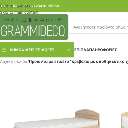
Skip to navigation
ΤΗΛ. ΕΠΙΚΟΙΝΩΝΙΑΣ: 23410-25650
Skip to main content
ΔΗΜΟΦΙΛΕΙΣ ΕΠΙΛΟΓΕΣ
ΕΠΙΠΛΑ
ΠΛΗΡΟΦΟΡΙΕΣ
Αρχική σελίδα
/
Προϊόντα με ετικέτα “κρεβάτια με αποθηκευτικό 