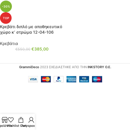
-30%
TOP
Κρεβάτι διπλό με αποθηκευτικό
χώρο κ’ στρώμα 12-04-106
Κρεβάτια
€
385,00
€
550,00
GrammiDeco
2023 ΣΧΕΔΙΑΣΤΗΚΕ ΑΠΟ ΤΗΝ
INKSTORY Ο.Ε.
ροϊόντα
Wishlist
Cart
Λογαριασμός