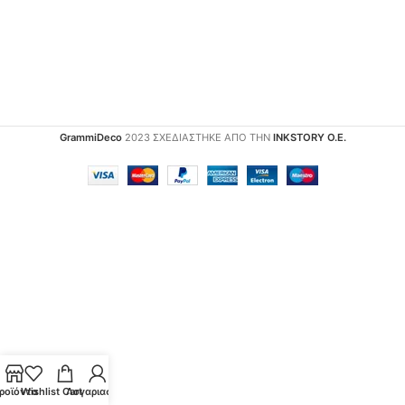
GrammiDeco
2023 ΣΧΕΔΙΑΣΤΗΚΕ ΑΠΟ ΤΗΝ
INKSTORY Ο.Ε.
ροϊόντα
Wishlist
Cart
Λογαριασμός