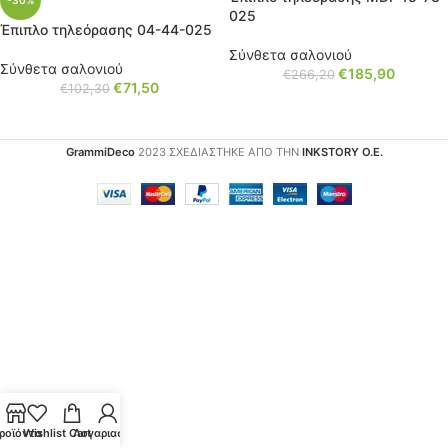
-30%
025
Έπιπλο τηλεόρασης 04-44-025
Σύνθετα σαλονιού
Σύνθετα σαλονιού
€
185,90
€
266,20
€
71,50
€
102,30
GrammiDeco
2023 ΣΧΕΔΙΑΣΤΗΚΕ ΑΠΟ ΤΗΝ
INKSTORY Ο.Ε.
ροϊόντα
Wishlist
Cart
Λογαριασμός