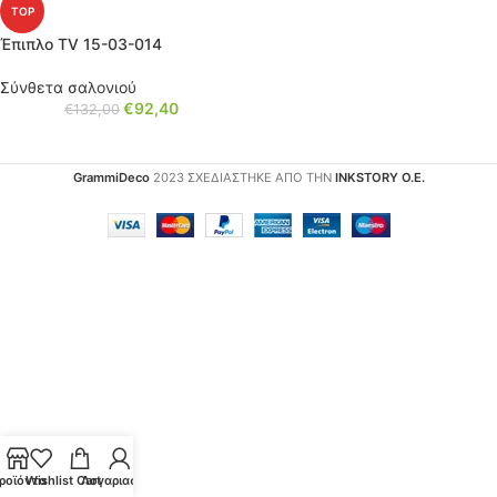
TOP
Έπιπλο TV 15-03-014
Σύνθετα σαλονιού
€
92,40
€
132,00
GrammiDeco
2023 ΣΧΕΔΙΑΣΤΗΚΕ ΑΠΟ ΤΗΝ
INKSTORY Ο.Ε.
ροϊόντα
Wishlist
Cart
Λογαριασμός