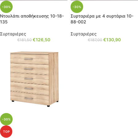
-30%
-30%
Ντουλάπι αποθήκευσης 10-18-
Συρταριέρα με 4 συρτάρια 10-
135
88-002
Συρταριέρες
Συρταριέρες
€
126,50
€
130,90
€
181,50
€
187,00
-30%
TOP