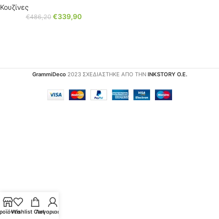
Κουζίνες
€
339,90
€
486,20
GrammiDeco
2023 ΣΧΕΔΙΑΣΤΗΚΕ ΑΠΟ ΤΗΝ
INKSTORY Ο.Ε.
ροϊόντα
Wishlist
Cart
Λογαριασμός