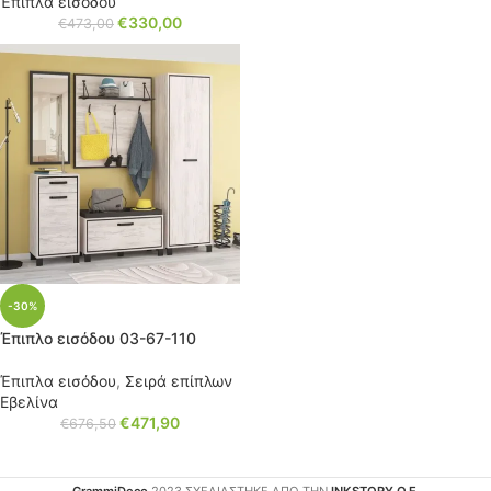
Έπιπλα εισόδου
€
330,00
€
473,00
-30%
Έπιπλο εισόδου 03-67-110
Έπιπλα εισόδου
,
Σειρά επίπλων
Εβελίνα
€
471,90
€
676,50
GrammiDeco
2023 ΣΧΕΔΙΑΣΤΗΚΕ ΑΠΟ ΤΗΝ
INKSTORY Ο.Ε.