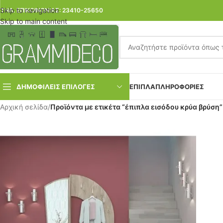
Skip to navigation
ΤΗΛ. ΕΠΙΚΟΙΝΩΝΙΑΣ: 23410-25650
Skip to main content
ΔΗΜΟΦΙΛΕΙΣ ΕΠΙΛΟΓΕΣ
ΕΠΙΠΛΑ
ΠΛΗΡΟΦΟΡΙΕΣ
Αρχική σελίδα
/
Προϊόντα με ετικέτα “έπιπλα εισόδου κρύα βρύση”