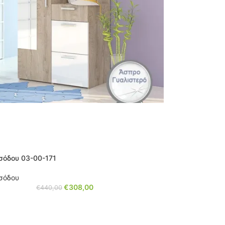
σόδου 03-00-171
ισόδου
€
308,00
€
440,00