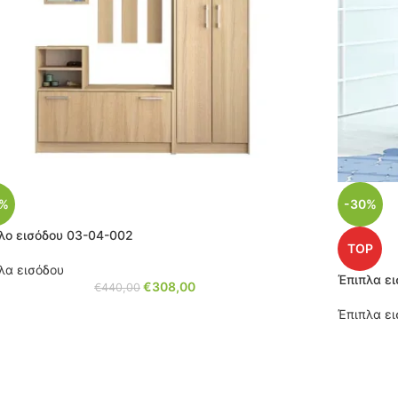
0%
-30%
λο εισόδου 03-04-002
TOP
λα εισόδου
Έπιπλα ει
€
308,00
€
440,00
Έπιπλα ε