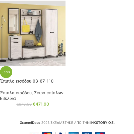
-30%
Έπιπλο εισόδου 03-67-110
Έπιπλα εισόδου
,
Σειρά επίπλων
Εβελίνα
€
471,90
€
676,50
GrammiDeco
2023 ΣΧΕΔΙΑΣΤΗΚΕ ΑΠΟ ΤΗΝ
INKSTORY Ο.Ε.