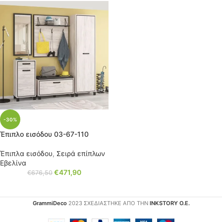
-30%
Έπιπλο εισόδου 03-67-110
Έπιπλα εισόδου
,
Σειρά επίπλων
Εβελίνα
€
471,90
€
676,50
GrammiDeco
2023 ΣΧΕΔΙΑΣΤΗΚΕ ΑΠΟ ΤΗΝ
INKSTORY Ο.Ε.