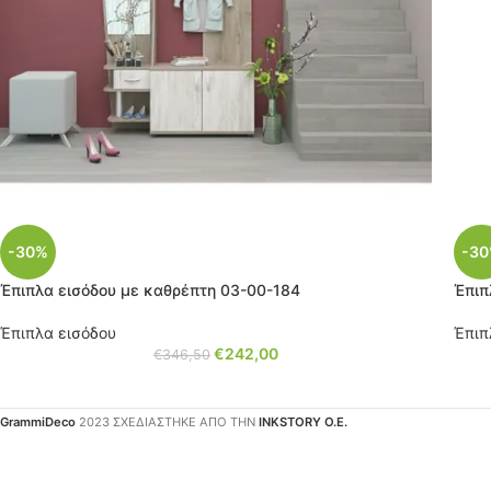
-30%
-3
Έπιπλα εισόδου με καθρέπτη 03-00-184
Έπιπ
Έπιπλα εισόδου
Έπιπ
€
242,00
€
346,50
GrammiDeco
2023 ΣΧΕΔΙΑΣΤΗΚΕ ΑΠΟ ΤΗΝ
INKSTORY Ο.Ε.