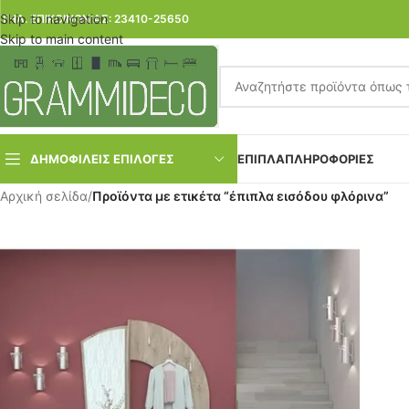
Skip to navigation
ΤΗΛ. ΕΠΙΚΟΙΝΩΝΙΑΣ: 23410-25650
Skip to main content
ΔΗΜΟΦΙΛΕΙΣ ΕΠΙΛΟΓΕΣ
ΕΠΙΠΛΑ
ΠΛΗΡΟΦΟΡΙΕΣ
Αρχική σελίδα
/
Προϊόντα με ετικέτα “έπιπλα εισόδου φλόρινα”