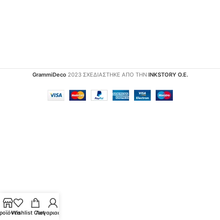
GrammiDeco
2023 ΣΧΕΔΙΑΣΤΗΚΕ ΑΠΟ ΤΗΝ
INKSTORY Ο.Ε.
ροϊόντα
Wishlist
Cart
Λογαριασμός