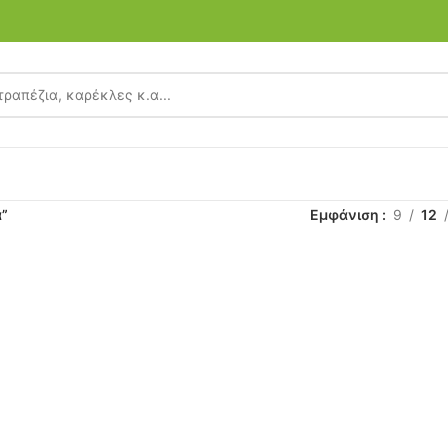
α”
Εμφάνιση
9
12