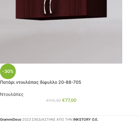
-30%
Πατάρι ντουλάπας δίφυλλο 20-88-705
Ντουλάπες
€
77,00
€
110,00
GrammiDeco
2023 ΣΧΕΔΙΑΣΤΗΚΕ ΑΠΟ ΤΗΝ
INKSTORY Ο.Ε.