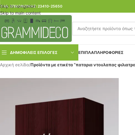
Skip to navigation
ΤΗΛ. ΕΠΙΚΟΙΝΩΝΙΑΣ: 23410-25650
Skip to main content
ΔΗΜΟΦΙΛΕΙΣ ΕΠΙΛΟΓΕΣ
ΕΠΙΠΛΑ
ΠΛΗΡΟΦΟΡΙΕΣ
Αρχική σελίδα
/
Προϊόντα με ετικέτα “παταρια ντουλαπας φιλιατρ