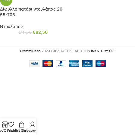
-30%
Δίφυλλο πατάρι ντουλάπας 20-
55-705
Ντουλάπες
€
82,50
€
117,70
GrammiDeco
2023 ΣΧΕΔΙΑΣΤΗΚΕ ΑΠΟ ΤΗΝ
INKSTORY Ο.Ε.
ροϊόντα
Wishlist
Cart
Λογαριασμός