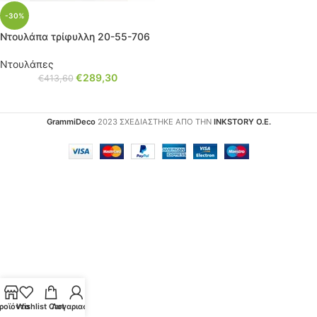
-30%
Ντουλάπα τρίφυλλη 20-55-706
Ντουλάπες
€
289,30
€
413,60
GrammiDeco
2023 ΣΧΕΔΙΑΣΤΗΚΕ ΑΠΟ ΤΗΝ
INKSTORY Ο.Ε.
ροϊόντα
Wishlist
Cart
Λογαριασμός