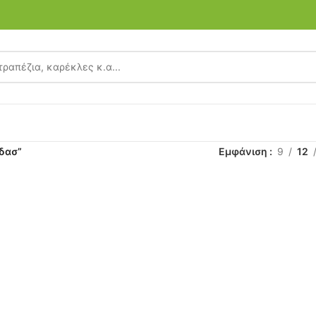
αδασ”
Εμφάνιση
9
12