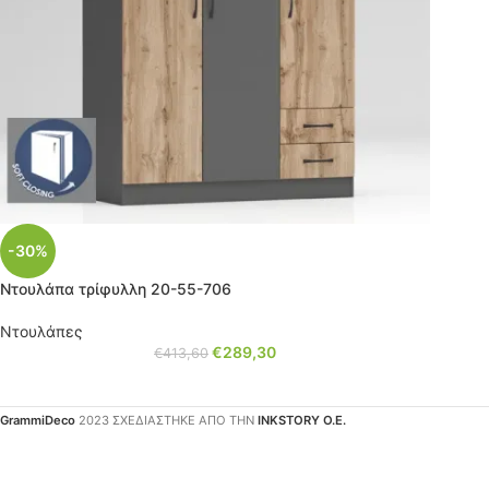
-30%
Ντουλάπα τρίφυλλη 20-55-706
Ντουλάπες
€
289,30
€
413,60
GrammiDeco
2023 ΣΧΕΔΙΑΣΤΗΚΕ ΑΠΟ ΤΗΝ
INKSTORY Ο.Ε.