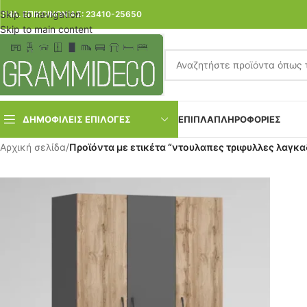
Skip to navigation
ΤΗΛ. ΕΠΙΚΟΙΝΩΝΙΑΣ: 23410-25650
Skip to main content
ΔΗΜΟΦΙΛΕΙΣ ΕΠΙΛΟΓΕΣ
ΕΠΙΠΛΑ
ΠΛΗΡΟΦΟΡΙΕΣ
Αρχική σελίδα
/
Προϊόντα με ετικέτα “ντουλαπες τριφυλλες λαγκ