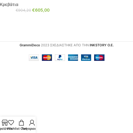
Κρεβάτια
€
605,00
€
904,20
GrammiDeco
2023 ΣΧΕΔΙΑΣΤΗΚΕ ΑΠΟ ΤΗΝ
INKSTORY Ο.Ε.
ροϊόντα
Wishlist
Cart
Λογαριασμός