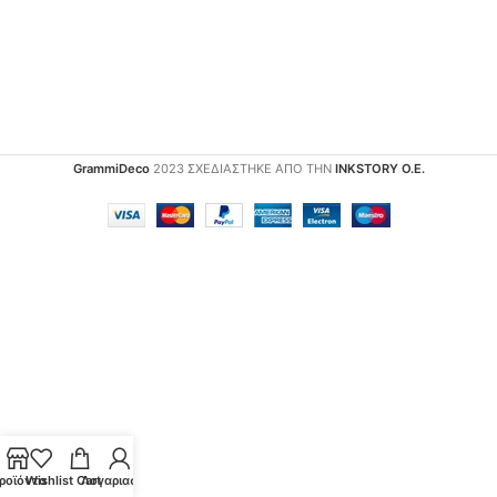
GrammiDeco
2023 ΣΧΕΔΙΑΣΤΗΚΕ ΑΠΟ ΤΗΝ
INKSTORY Ο.Ε.
ροϊόντα
Wishlist
Cart
Λογαριασμός