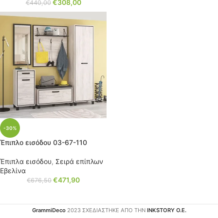
€
308,00
€
440,00
-30%
Έπιπλο εισόδου 03-67-110
Έπιπλα εισόδου
,
Σειρά επίπλων
Εβελίνα
€
471,90
€
676,50
GrammiDeco
2023 ΣΧΕΔΙΑΣΤΗΚΕ ΑΠΟ ΤΗΝ
INKSTORY Ο.Ε.