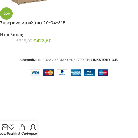
-30%
Συρόμενη ντουλάπα 20-04-315
Ντουλάπες
€
423,50
€
605,00
GrammiDeco
2023 ΣΧΕΔΙΑΣΤΗΚΕ ΑΠΟ ΤΗΝ
INKSTORY Ο.Ε.
ροϊόντα
Wishlist
Cart
Λογαριασμός